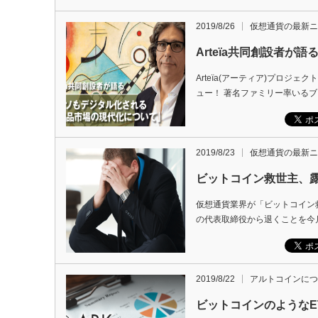
2019/8/26
仮想通貨の最新ニ
Arteïa共同創設者
Arteïa(アーティア)プロジェク
ュー！ 著名ファミリー率いる
2019/8/23
仮想通貨の最新ニ
ビットコイン救世主、露ス
仮想通貨業界が「ビットコイン救
の代表取締役から退くことを今月
2019/8/22
アルトコインにつ
ビットコインのような