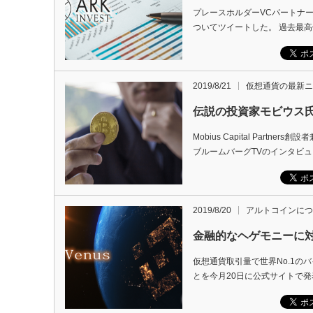
プレースホルダーVCパートナー
ついてツイートした。 過去最高
2019/8/21
仮想通貨の最新ニ
伝説の投資家モビウス
Mobius Capital Pa
ブルームバーグTVのインタビュ
2019/8/20
アルトコインにつ
金融的なヘゲモニーに対
仮想通貨取引量で世界No.1の
とを今月20日に公式サイトで発