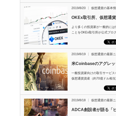
2019/8/20
仮想通貨の基本情
OKEx取引所、仮想通
より多くの投資家が一般的には
ことをOKEx取引所が公式ブロ
2019/8/19
仮想通貨の最新ニ
米Coinbaseのア
一般投資家向けの取引サービス
仮想通貨資産（約70億ドル相当
2019/8/18
仮想通貨の最新ニ
ADCA創設者が語る「