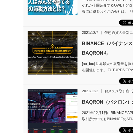
それが今回紹介するOWL Hong
香港に籍をおくこの会社は、「
2021/12/7
仮想通貨の最新ニ
BINANCE（バイナンス
BAQRONも
[no_toc] 世界最大の取引量を
を開催します。 FUTURES GR
2021/12/2
おススメ取引所
,
BAQRON（バクロン）
2021年12月1日にBINAN
取引所の中でもBINANCEのA