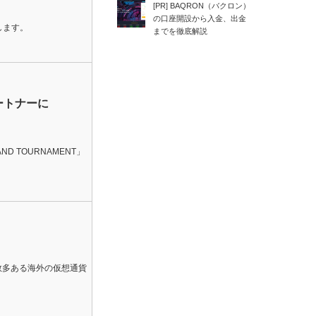
[PR] BAQRON（バクロン）
の口座開設から入金、出金
します。
までを徹底解説
パートナーに
D TOURNAMENT」
 数多ある海外の仮想通貨