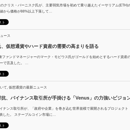
のクリス・バーニスク氏が、主要弱気市場を初めて乗り越えたイーサリアム(ETH)
値から価格が88%以上下落して…
ュース
氏、仮想通貨やハード資産の需要の高まりを語る
rtners創設者兼ファンドマネージャーのマーク・モビウス氏がゴールドを始めとするハード
ーで言及した。 …
いて
,
仮想通貨の最新ニュース
抗、バイナンス取引所が手掛ける「Venus」の力強いビジョ
バイナンス取引所が、「政府や企業」を巻き込む世界規模で展開されるプロジェクト「V
表した。 ステーブルコイン市場に…