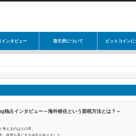
占インタビュー
取引所について
ビットコインに
g Kong独占インタビュー～海外移住という節税方法とは？～
と考えるのは人の常。
中、何度も耳にする会社がありました。