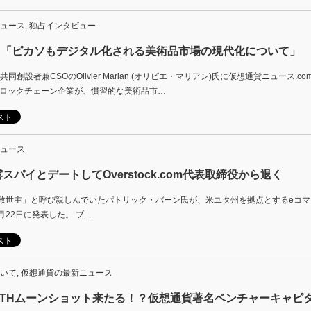
ュース
,
独占インタビュー
が語る「ピカソもデジタル化される美術品市場の現代化について」
ト共同創設者兼CSOのOlivier Marian (オリビエ・マリアン)氏に仮想通貨ニュース
ブロックチェーン企業が、慣習的な美術品市…
ュース
パイとデートしてOverstock.com代表取締役から退く
世主」と呼び親しんでいたパトリック・バーン氏が、米ユタ州を拠点とするeコマース企業O
22日に発表した。 ブ…
いて
,
仮想通貨の最新ニュース
ETHムーンショット来たる！？仮想通貨著名ベンチャーキャピ