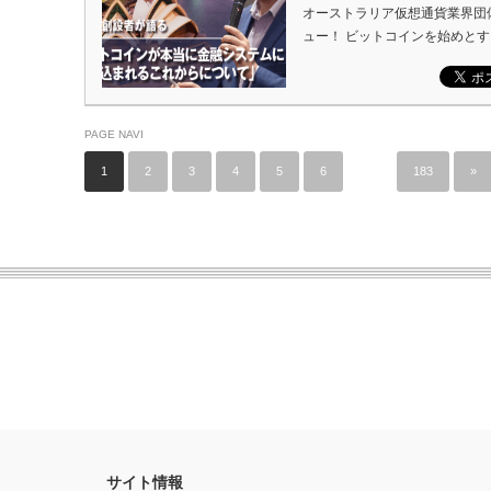
オーストラリア仮想通貨業界団体「
ュー！ ビットコインを始めと
PAGE NAVI
1
2
3
4
5
6
…
183
»
サイト情報