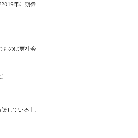
2019年に期待
のものは実社会
だ。
構築している中、