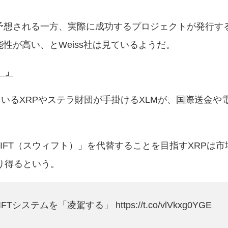
予想される一方、実際に成功するプロジェクトが発行す
性が高い、とWeiss社は見ているようだ。
。」
ているXRPやステラ財団が手掛けるXLMが、国際送金や
IFT（スウィフト）」を代替することを目指すXRPは
り得るという。
IFTシステムを「凌駕する」
https://t.co/vlVkxg0YGE