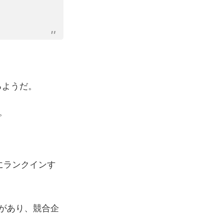
るようだ。
。
10にランクインす
があり、競合企