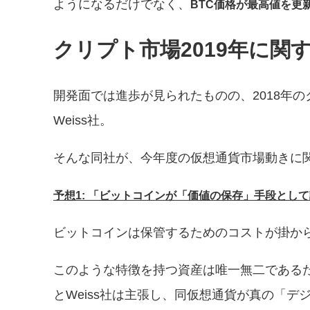
ようになるだけでなく、
BTC価格が最高値を更
クリプト市場2019年に関
開発面では進歩が見られたものの、2018年
Weiss社。
そんな同社が、今年度の仮想通貨市場動きに
予想1: 「ビットコインが「価値の保存」手段とし
ビットコインは保管するためのコストが掛か
このような特徴を持つ資産は唯一無二である
とWeiss社は主張し、同仮想通貨が真の「