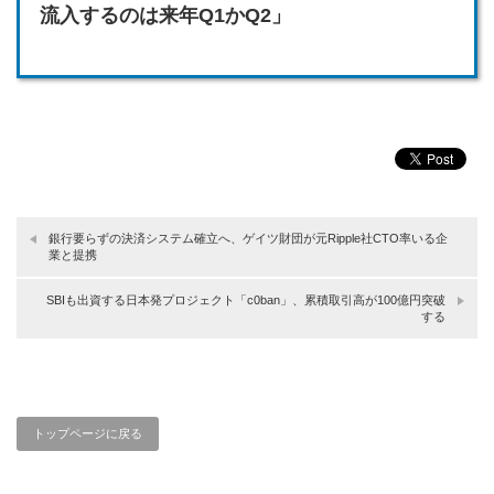
流入するのは来年Q1かQ2」
銀行要らずの決済システム確立へ、ゲイツ財団が元Ripple社CTO率いる企
業と提携
SBIも出資する日本発プロジェクト「c0ban」、累積取引高が100億円突破
する
トップページに戻る