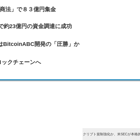
チ商法」で８３億円集金
ドで約23億円の資金調達に成功
itcoinABC開発の「圧勝」か
ロックチェーンへ
クリプト規制強化か、米SECが本格的