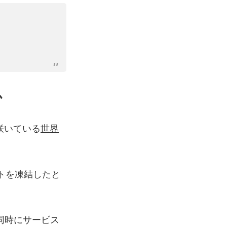
か
咲いている
世界
トを凍結したと
同時にサービス