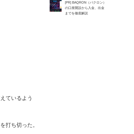
[PR] BAQRON（バクロン）
の口座開設から入金、出金
までを徹底解説
与えているよう
スを打ち切った。