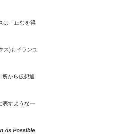
スは「止むを得
ックス)もイランユ
引所から仮想通
に表すような一
n As Possible