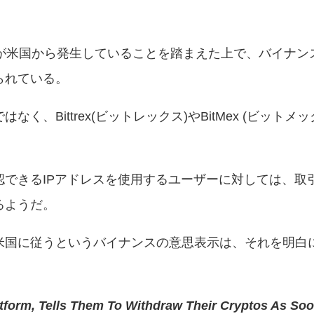
％が米国から発生していることを踏まえた上で、バイナン
られている。
、Bittrex(ビットレックス)やBitMex (ビットメ
できるIPアドレスを使用するユーザーに対しては、取
るようだ。
米国に従うというバイナンスの意思表示は、それを明白
tform, Tells Them To Withdraw Their Cryptos As Soo