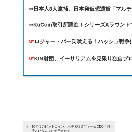
⇒
日本人8人逮捕、日本発仮想通貨「マル
⇒
KuCoin取引所躍進！シリーズAラウン
☞
ロジャー・バー氏吠える！ハッシュ戦争はB
☞
KIN財団、イーサリアムを見限り独自ブ
10年後のビットコイン、米著名投資ファームCEO「何十
億という人々に使用される」