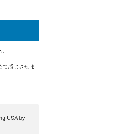
ス。
めて感じさせま
wing USA by