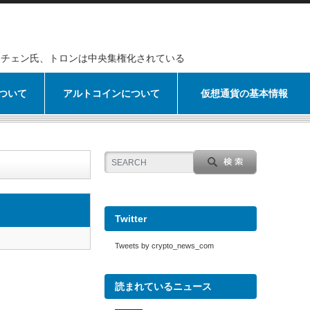
チェン氏、トロンは中央集権化されている
ついて
アルトコインについて
仮想通貨の基本情報
Twitter
Tweets by crypto_news_com
読まれているニュース