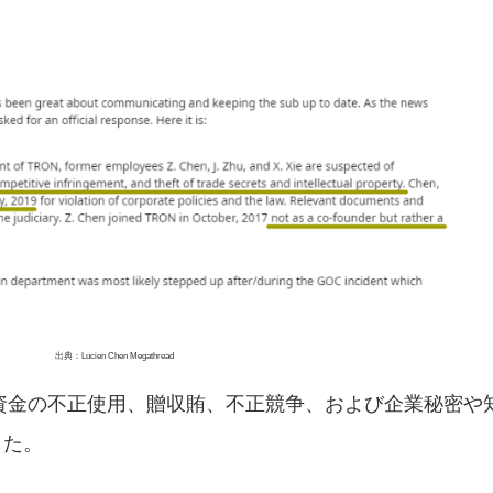
出典：Lucien Chen Megathread
資金の不正使用、贈収賄、不正競争、および企業秘密や
した。