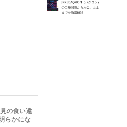
[PR] BAQRON（バクロン）
の口座開設から入金、出金
までを徹底解説
意見の食い違
明らかにな