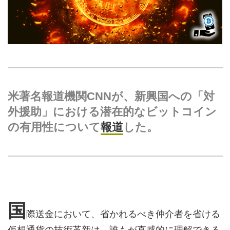
米著名報道機関CNNが、新興国への「対
外援助」における潜在的なビットコイン
の有用性について
報道
した。
国
際送金において、省かれるべき仲介者を省ける