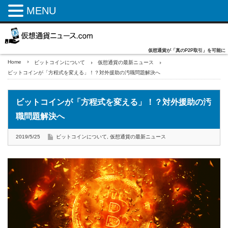
MENU
仮想通貨が「真のP2P取引」を可能に
Home
ビットコインについて
仮想通貨の最新ニュース
ビットコインが「方程式を変える」！？対外援助の汚職問題解決へ
ビットコインが「方程式を変える」！？対外援助の汚
職問題解決へ
2019/5/25
ビットコインについて
,
仮想通貨の最新ニュース