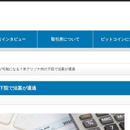
占インタビュー
取引所について
ビットコインに
が可能になる？米アリゾナ州の下院で法案が通過
下院で法案が通過