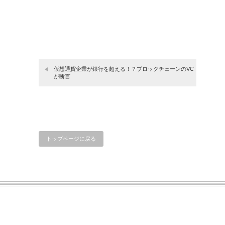
仮想通貨企業が銀行を超える！？ブロックチェーンのVC
が断言
トップページに戻る