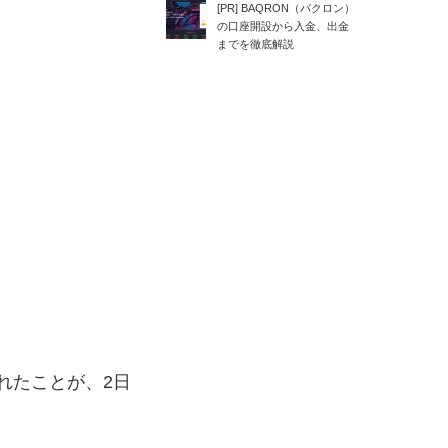
[PR] BAQRON（バクロン）
の口座開設から入金、出金
までを徹底解説
。
れたことが、2日