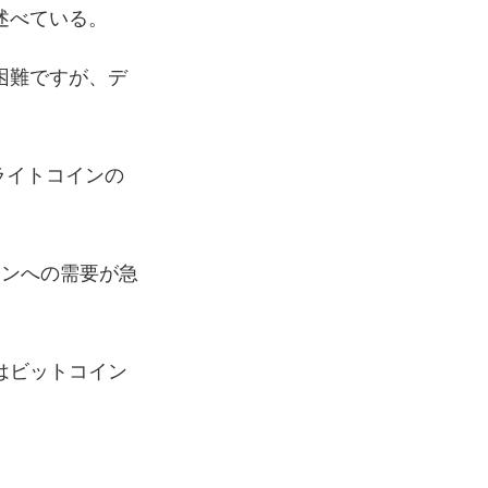
述べている。
困難ですが、デ
ライトコインの
インへの需要が急
はビットコイン