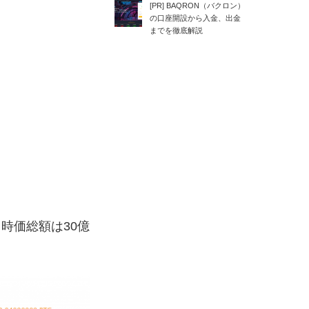
[PR] BAQRON（バクロン）
の口座開設から入金、出金
までを徹底解説
、時価総額は30億