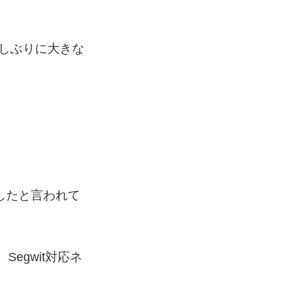
久しぶりに大きな
したと言われて
egwit対応ネ
。