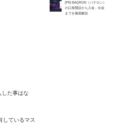
[PR] BAQRON（バクロン）
の口座開設から入金、出金
までを徹底解説
入した事はな
保有しているマス