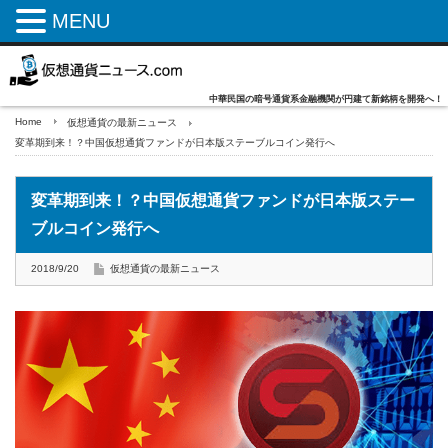
MENU
中華民国の暗号通貨系金融機関が円建て新銘柄を開発へ！
Home
仮想通貨の最新ニュース
変革期到来！？中国仮想通貨ファンドが日本版ステーブルコイン発行へ
変革期到来！？中国仮想通貨ファンドが日本版ステー
ブルコイン発行へ
2018/9/20
仮想通貨の最新ニュース